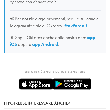
operare con denaro reale.
📲
Per notizie e aggiornamenti, seguici sul canale
Telegram ufficiale di OkForex:
@okforexit
📱
Segui OkForex anche dalla nostra app:
app
iOS
oppure
app Android
.
OKFOREX È ANCHE SU IOS E ANDROID
TI POTREBBE INTERESSARE ANCHE?