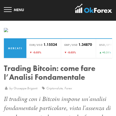
1.15524
1.34870
1
EUR/USD
GBP/USD
USD/JPY
MERCATI
›
▼ -0.05%
▼ -0.03%
▲ +0.28%
Trading Bitcoin: come fare
l’Analisi Fondamentale
by
Giuseppe Briganti
Criptovalute
,
Forex
Il trading con i Bitcoin impone un'analisi
fondamentale particolare, vista l'assenza di