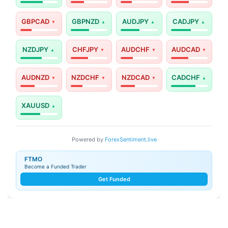
GBPCAD
GBPNZD
AUDJPY
CADJPY
NZDJPY
CHFJPY
AUDCHF
AUDCAD
AUDNZD
NZDCHF
NZDCAD
CADCHF
XAUUSD
Powered by
ForexSentiment.live
FTMO
Become a Funded Trader
Get Funded