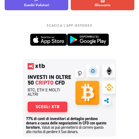
Cambi Valutari
Glossario
SCARICA L'APP OKFOREX