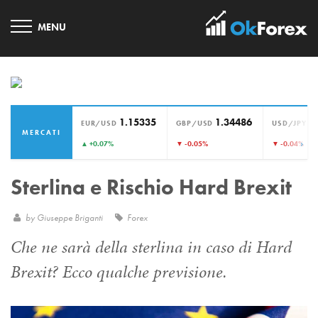
1.15335
1.34486
1
EUR/USD
GBP/USD
USD/JPY
MERCATI
›
▲ +0.07%
▼ -0.05%
▼ -0.04%
Sterlina e Rischio Hard Brexit
by
Giuseppe Briganti
Forex
Che ne sarà della sterlina in caso di Hard
Brexit? Ecco qualche previsione.