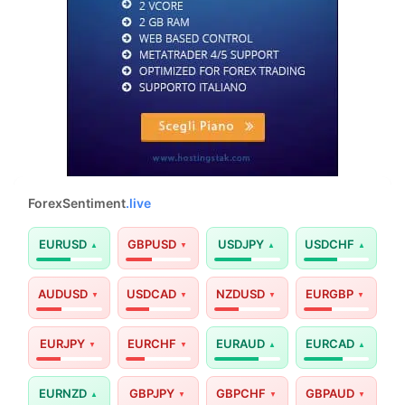
ForexSentiment
.live
EURUSD
GBPUSD
USDJPY
USDCHF
AUDUSD
USDCAD
NZDUSD
EURGBP
EURJPY
EURCHF
EURAUD
EURCAD
EURNZD
GBPJPY
GBPCHF
GBPAUD