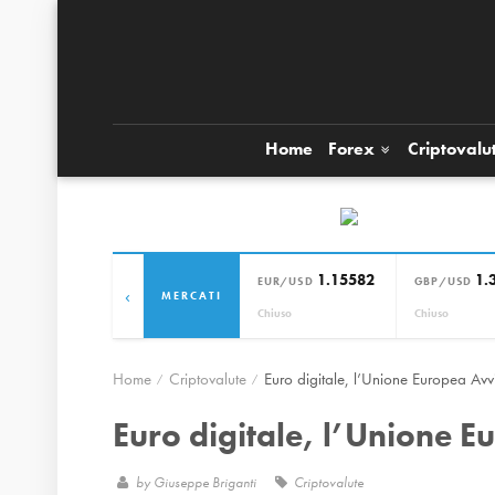
Home
Forex
Criptovalu
1.15582
1.
EUR/USD
GBP/USD
‹
MERCATI
Chiuso
Chiuso
Home
Criptovalute
Euro digitale, l’Unione Europea Av
Euro digitale, l’Unione 
by
Giuseppe Briganti
Criptovalute