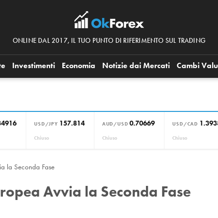
ONLINE DAL 2017, IL TUO PUNTO DI RIFERIMENTO SUL TRADING
te
Investimenti
Economia
Notizie dai Mercati
Cambi Valu
34916
157.814
0.70669
1.393
USD/JPY
AUD/USD
USD/CAD
Chiuso
Chiuso
Chiuso
via la Seconda Fase
Europea Avvia la Seconda Fase