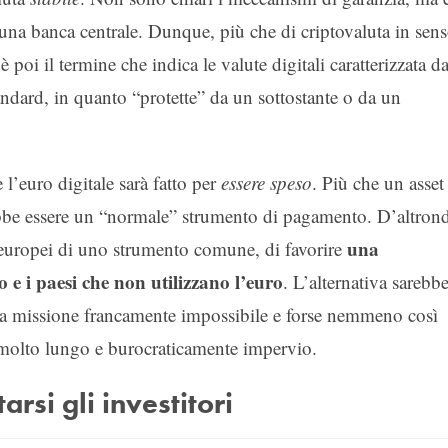
 una banca centrale. Dunque, più che di criptovaluta in sen
 è poi il termine che indica le valute digitali caratterizzata d
tandard, in quanto “protette” da un sottostante o da un
l’euro digitale sarà fatto per
essere speso
. Più che un asset
rebbe essere un “normale” strumento di pagamento. D’altron
una
i europei di uno strumento comune, di favorire
o e i paesi che non utilizzano l’euro
. L’alternativa sarebb
una missione francamente impossibile e forse nemmeno così
o molto lungo e burocraticamente impervio.
si gli investitori