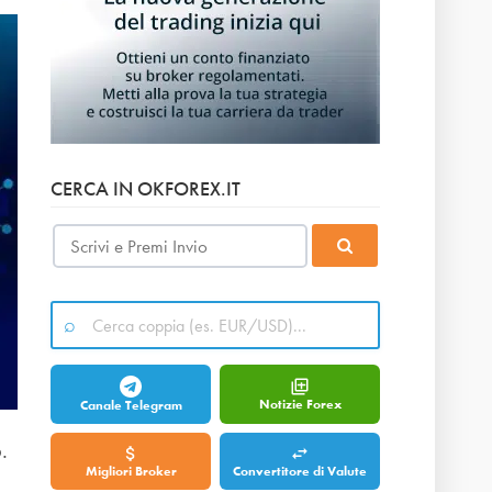
CERCA IN OKFOREX.IT
Notizie Forex
Canale Telegram
.
Migliori Broker
Convertitore di Valute