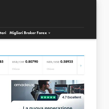
tari
Migliori Broker
Forex
85
0.80790
0.58935
0.85664
USD/CHF
NZD/USD
EUR/GBP
›
Chiuso
Chiuso
Chiuso