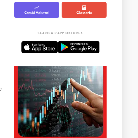
Cambi Valutari
Glossario
SCARICA L'APP OKFOREX
e