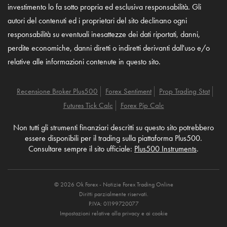
investimento lo fa sotto propria ed esclusiva responsabilità. Gli
autori del contenuti ed i proprietari del sito declinano ogni
responsabilità su eventuali inesattezze dei dati riportati, danni,
perdite economiche, danni diretti o indiretti derivanti dall'uso e/o
relative alle informazioni contenute in questo sito.
Recensione Broker Plus500
Forex Sentiment
Prop Trading Stat
Futures Tick Calc
Forex Pip Calc
Non tutti gli strumenti finanziari descritti su questo sito potrebbero
essere disponibili per il trading sulla piattaforma Plus500.
Consultare sempre il sito ufficiale:
Plus500 Instruments
.
© 2026 Ok Forex - Notizie Forex Trading Online
Diritti parzialmente riservati.
P.IVA: 01199720077
Impostazioni relative alla privacy e ai cookie