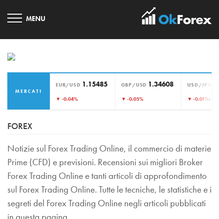
1.15485
1.34608
1
EUR/USD
GBP/USD
USD/JPY
MERCATI
›
▼ -0.04%
▼ -0.05%
▼ -0.01%
FOREX
Notizie sul Forex Trading Online, il commercio di materie
Prime (CFD) e previsioni. Recensioni sui migliori Broker
Forex Trading Online e tanti articoli di approfondimento
sul Forex Trading Online. Tutte le tecniche, le statistiche e i
segreti del Forex Trading Online negli articoli pubblicati
in questa pagina.