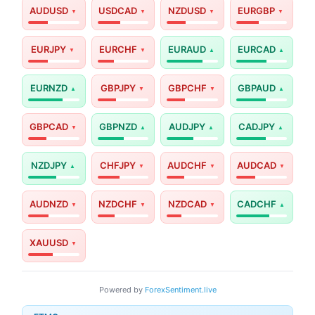
AUDUSD
USDCAD
NZDUSD
EURGBP
EURJPY
EURCHF
EURAUD
EURCAD
EURNZD
GBPJPY
GBPCHF
GBPAUD
GBPCAD
GBPNZD
AUDJPY
CADJPY
NZDJPY
CHFJPY
AUDCHF
AUDCAD
AUDNZD
NZDCHF
NZDCAD
CADCHF
XAUUSD
Powered by
ForexSentiment.live