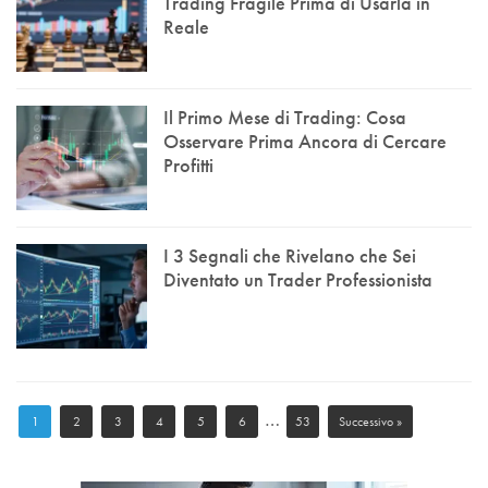
Trading Fragile Prima di Usarla in
Reale
Il Primo Mese di Trading: Cosa
Osservare Prima Ancora di Cercare
Profitti
I 3 Segnali che Rivelano che Sei
Diventato un Trader Professionista
…
1
2
3
4
5
6
53
Successivo »