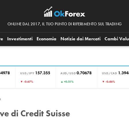
ONLINE DAL 2017, IL TUO PUNTO DI RIFERIMENTO SUL TRADING
te
Investimenti
Economia
Notizie dai Mercati
Cambi Valu
34978
157.355
0.70678
1.394
USD/JPY
AUD/USD
USD/CAD
▼ -0.67%
▲ +0.51%
▼ -0.46%
e
ve di Credit Suisse