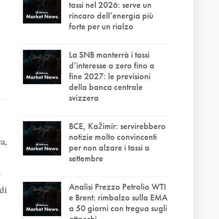
tassi nel 2026: serve un
rincaro dell’energia più
forte per un rialzo
La SNB manterrà i tassi
d’interesse a zero fino a
fine 2027: le previsioni
della banca centrale
svizzera
BCE, Kažimír: servirebbero
notizie molto convincenti
a,
per non alzare i tassi a
settembre
e
Analisi Prezzo Petrolio WTI
di
e Brent: rimbalzo sulla EMA
a 50 giorni con tregua sugli
attacchi