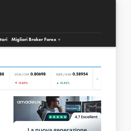
tari
Migliori Broker
Forex
88
0.80698
0.58954
0.85725
USD/CHF
NZD/USD
EUR/GBP
›
▼ -0.65%
▲ +0.43%
▲ +0.08%