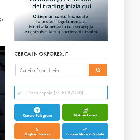
it
CERCA IN OKFOREX.IT
Notizie Forex
Canale Telegram
Migliori Broker
Convertitore di Valute