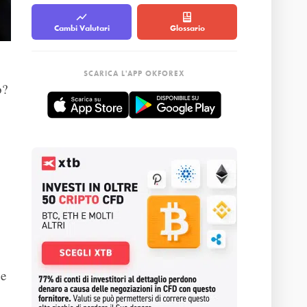
Cambi Valutari
Glossario
SCARICA L'APP OKFOREX
o?
 e