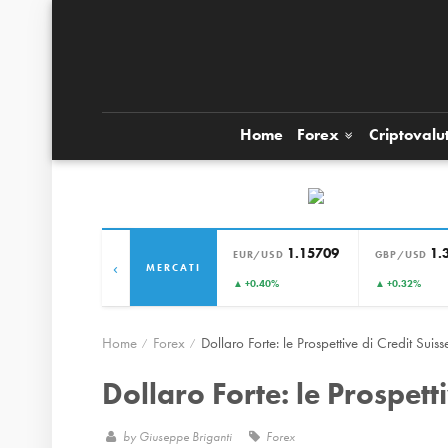
Home
Forex
Criptovalu
1.15709
1.
EUR/USD
GBP/USD
‹
MERCATI
▲ +0.40%
▲ +0.32%
Home
Forex
Dollaro Forte: le Prospettive di Credit Suiss
Dollaro Forte: le Prospetti
by
Giuseppe Briganti
Forex