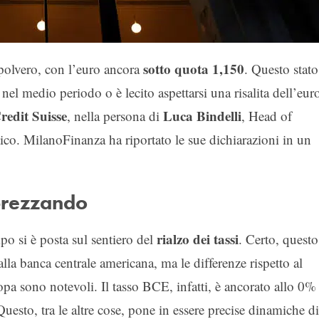
sotto quota 1,150
spolvero, con l’euro ancora
. Questo stato
nel medio periodo o è lecito aspettarsi una risalita dell’eur
redit Suisse
Luca Bindelli
, nella persona di
, Head of
tico. MilanoFinanza ha riportato le sue dichiarazioni in un
pprezzando
rialzo dei tassi
o si è posta sul sentiero del
. Certo, questo
lla banca centrale americana, ma le differenze rispetto al
opa sono notevoli. Il tasso BCE, infatti, è ancorato allo 0%
uesto, tra le altre cose, pone in essere precise dinamiche di