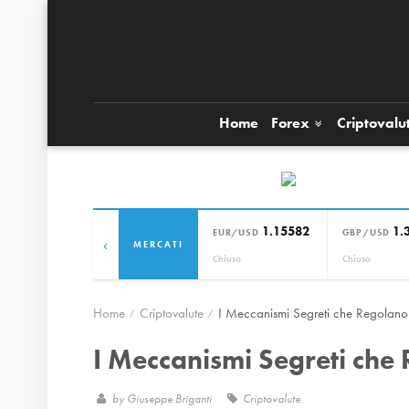
Home
Forex
Criptovalu
1.15582
1.
EUR/USD
GBP/USD
‹
MERCATI
Chiuso
Chiuso
Home
Criptovalute
I Meccanismi Segreti che Regolano 
I Meccanismi Segreti che 
by
Giuseppe Briganti
Criptovalute