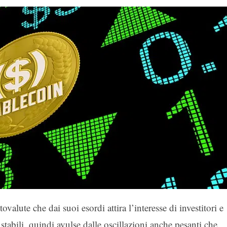
ovalute che dai suoi esordi attira l’interesse di investitori e
o stabili, quindi avulse dalle oscillazioni anche pesanti che