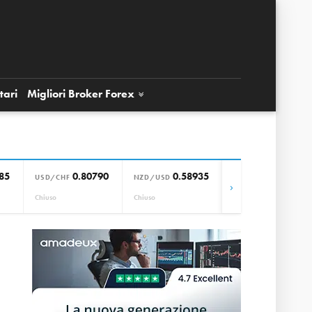
tari
Migliori Broker
Forex
85
0.80790
0.58935
0.85664
USD/CHF
NZD/USD
EUR/GBP
›
Chiuso
Chiuso
Chiuso