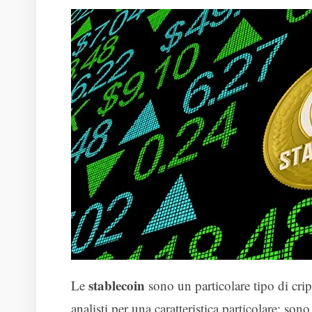
stablecoin
Le
sono un particolare tipo di cript
analisti per una caratteristica particolare: son