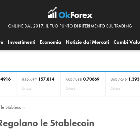
ONLINE DAL 2017, IL TUO PUNTO DI RIFERIMENTO SUL TRADING
te
Investimenti
Economia
Notizie dai Mercati
Cambi Valu
34916
157.814
0.70669
1.393
USD/JPY
AUD/USD
USD/CAD
Chiuso
Chiuso
Chiuso
le Stablecoin
Regolano le Stablecoin