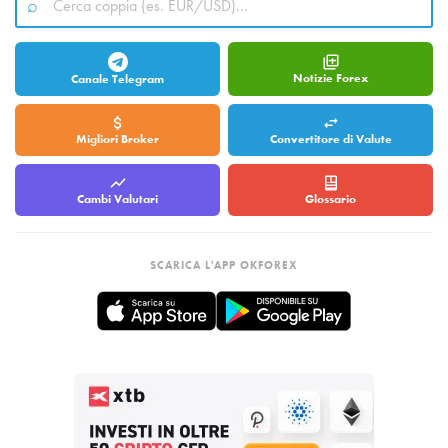
Notizie Forex
Canale Telegram
Migliori Broker
Convertitore di Valute
Cambi Valutari
Glossario
SCARICA L'APP OKFOREX