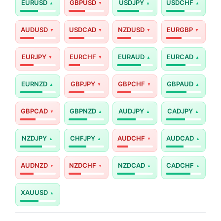
EURUSD
GBPUSD
USDJPY
USDCHF
AUDUSD
USDCAD
NZDUSD
EURGBP
EURJPY
EURCHF
EURAUD
EURCAD
EURNZD
GBPJPY
GBPCHF
GBPAUD
GBPCAD
GBPNZD
AUDJPY
CADJPY
NZDJPY
CHFJPY
AUDCHF
AUDCAD
AUDNZD
NZDCHF
NZDCAD
CADCHF
XAUUSD