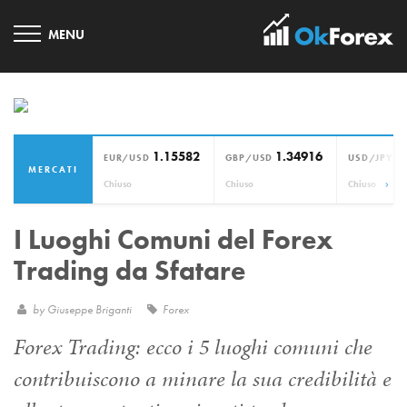
1.15582
1.34916
1
EUR/USD
GBP/USD
USD/JPY
MERCATI
›
Chiuso
Chiuso
Chiuso
I Luoghi Comuni del Forex
Trading da Sfatare
by
Giuseppe Briganti
Forex
Forex Trading: ecco i 5 luoghi comuni che
contribuiscono a minare la sua credibilità e