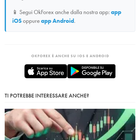
📱
Segui OkForex anche dalla nostra app:
app
iOS
oppure
app Android
.
OKFOREX È ANCHE SU IOS E ANDROID
TI POTREBBE INTERESSARE ANCHE?