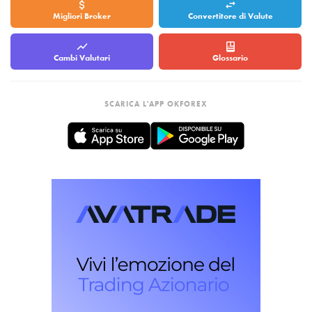
Migliori Broker
Convertitore di Valute
Cambi Valutari
Glossario
SCARICA L'APP OKFOREX