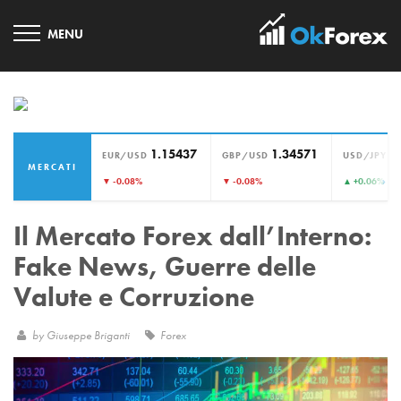
1.15437
1.34571
1
EUR/USD
GBP/USD
USD/JPY
MERCATI
›
▼ -0.08%
▼ -0.08%
▲ +0.06%
Il Mercato Forex dall’Interno:
Fake News, Guerre delle
Valute e Corruzione
by
Giuseppe Briganti
Forex