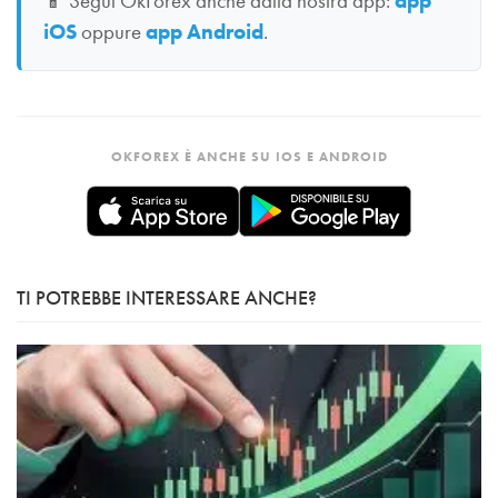
📱
Segui OkForex anche dalla nostra app:
app
iOS
oppure
app Android
.
OKFOREX È ANCHE SU IOS E ANDROID
TI POTREBBE INTERESSARE ANCHE?