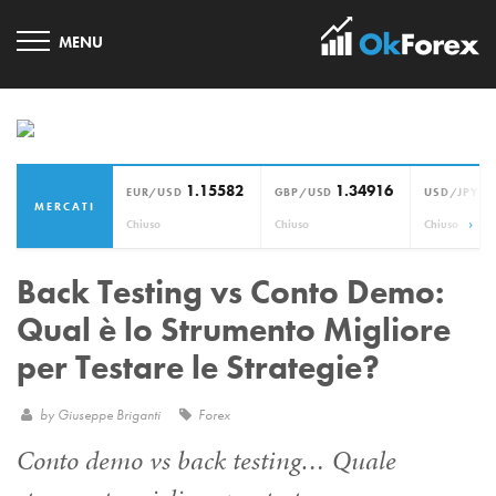
1.15582
1.34916
1
EUR/USD
GBP/USD
USD/JPY
MERCATI
›
Chiuso
Chiuso
Chiuso
Back Testing vs Conto Demo:
Qual è lo Strumento Migliore
per Testare le Strategie?
by
Giuseppe Briganti
Forex
Conto demo vs back testing… Quale