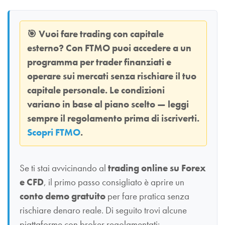
🎯
Vuoi fare trading con capitale
esterno? Con
FTMO
puoi accedere a un
programma per trader finanziati e
operare sui mercati senza rischiare il tuo
capitale personale. Le condizioni
variano in base al piano scelto — leggi
sempre il regolamento prima di iscriverti.
Scopri FTMO
.
Se ti stai avvicinando al
trading online su Forex
e CFD
, il primo passo consigliato è aprire un
conto demo gratuito
per fare pratica senza
rischiare denaro reale. Di seguito trovi alcune
piattaforme con broker regolamentati: