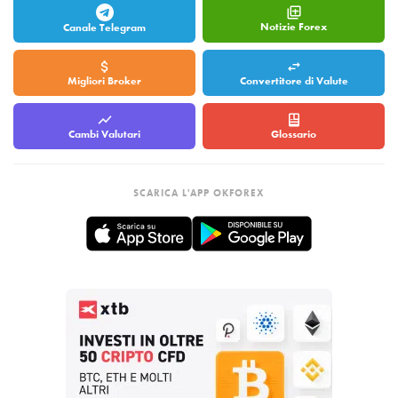
Notizie Forex
Canale Telegram
Migliori Broker
Convertitore di Valute
Cambi Valutari
Glossario
SCARICA L'APP OKFOREX