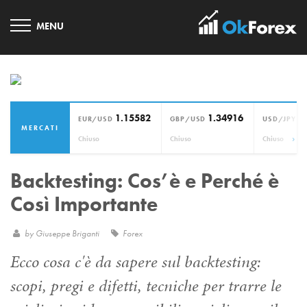
1.15582
1.34916
1
EUR/USD
GBP/USD
USD/JPY
MERCATI
›
Chiuso
Chiuso
Chiuso
Backtesting: Cos’è e Perché è
Così Importante
by
Giuseppe Briganti
Forex
Ecco cosa c'è da sapere sul backtesting:
scopi, pregi e difetti, tecniche per trarre le