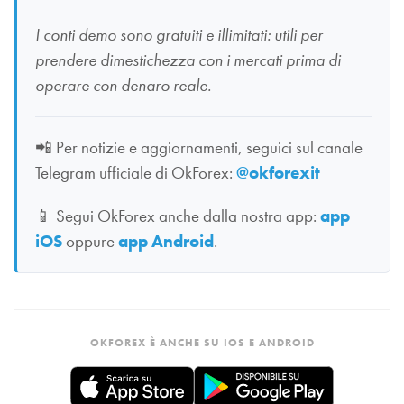
I conti demo sono gratuiti e illimitati: utili per
prendere dimestichezza con i mercati prima di
operare con denaro reale.
📲
Per notizie e aggiornamenti, seguici sul canale
Telegram ufficiale di OkForex:
@okforexit
📱
Segui OkForex anche dalla nostra app:
app
iOS
oppure
app Android
.
OKFOREX È ANCHE SU IOS E ANDROID