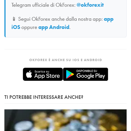
Telegram ufficiale di OkForex:
@okforexit
📱
Segui OkForex anche dalla nostra app:
app
iOS
oppure
app Android
.
OKFOREX È ANCHE SU IOS E ANDROID
TI POTREBBE INTERESSARE ANCHE?