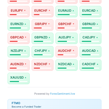
EURJPY
EURCHF
EURAUD
EURCAD
EURNZD
GBPJPY
GBPCHF
GBPAUD
GBPCAD
GBPNZD
AUDJPY
CADJPY
NZDJPY
CHFJPY
AUDCHF
AUDCAD
AUDNZD
NZDCHF
NZDCAD
CADCHF
XAUUSD
Powered by
ForexSentiment.live
FTMO
Become a Funded Trader