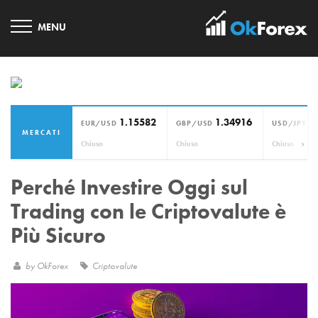
1.15582
1.34916
1
EUR/USD
GBP/USD
USD/JPY
MERCATI
›
Chiuso
Chiuso
Chiuso
Perché Investire Oggi sul
Trading con le Criptovalute è
Più Sicuro
by
OkForex
Criptovalute