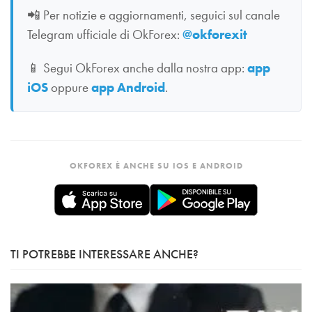
📲
Per notizie e aggiornamenti, seguici sul canale
Telegram ufficiale di OkForex:
@okforexit
📱
Segui OkForex anche dalla nostra app:
app
iOS
oppure
app Android
.
OKFOREX È ANCHE SU IOS E ANDROID
TI POTREBBE INTERESSARE ANCHE?