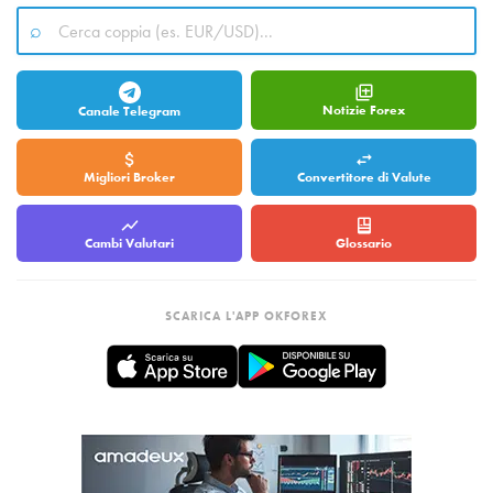
Notizie Forex
Canale Telegram
Migliori Broker
Convertitore di Valute
Cambi Valutari
Glossario
SCARICA L'APP OKFOREX