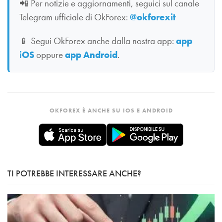
📲
Per notizie e aggiornamenti, seguici sul canale
Telegram ufficiale di OkForex:
@okforexit
📱
Segui OkForex anche dalla nostra app:
app
iOS
oppure
app Android
.
OKFOREX È ANCHE SU IOS E ANDROID
TI POTREBBE INTERESSARE ANCHE?