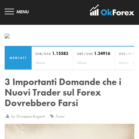
1.15582
1.34916
1
EUR/USD
GBP/USD
USD/JPY
MERCATI
›
Chiuso
Chiuso
Chiuso
3 Importanti Domande che i
Nuovi Trader sul Forex
Dovrebbero Farsi
by
Giuseppe Briganti
Forex