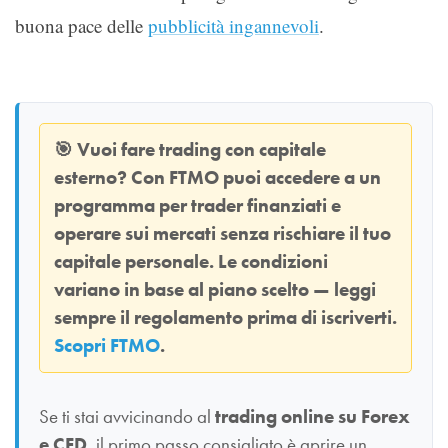
buona pace delle
pubblicità ingannevoli
.
🎯
Vuoi fare trading con capitale
esterno? Con
FTMO
puoi accedere a un
programma per trader finanziati e
operare sui mercati senza rischiare il tuo
capitale personale. Le condizioni
variano in base al piano scelto — leggi
sempre il regolamento prima di iscriverti.
Scopri FTMO
.
Se ti stai avvicinando al
trading online su Forex
e CFD
, il primo passo consigliato è aprire un