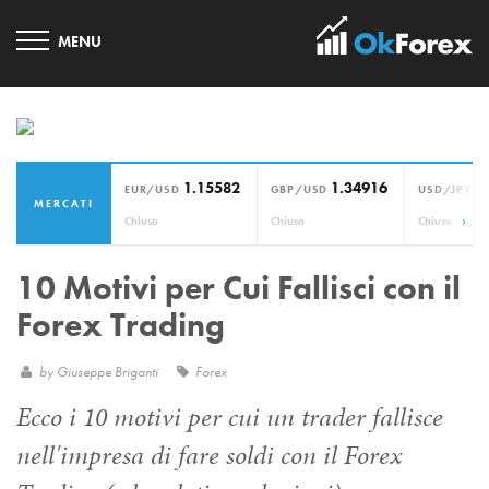
1.15582
1.34916
1
EUR/USD
GBP/USD
USD/JPY
MERCATI
›
Chiuso
Chiuso
Chiuso
10 Motivi per Cui Fallisci con il
Forex Trading
by
Giuseppe Briganti
Forex
Ecco i 10 motivi per cui un trader fallisce
nell'impresa di fare soldi con il Forex