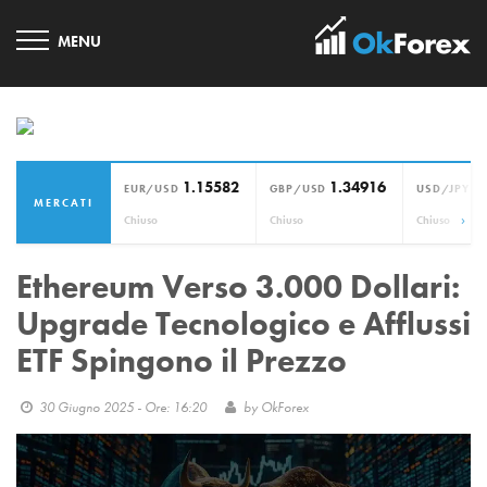
1.15582
1.34916
1
EUR/USD
GBP/USD
USD/JPY
MERCATI
›
Chiuso
Chiuso
Chiuso
Ethereum Verso 3.000 Dollari:
Upgrade Tecnologico e Afflussi
ETF Spingono il Prezzo
30 Giugno 2025 - Ore: 16:20
by
OkForex