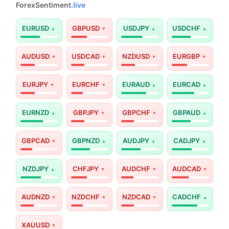
ForexSentiment
.live
EURUSD
GBPUSD
USDJPY
USDCHF
AUDUSD
USDCAD
NZDUSD
EURGBP
EURJPY
EURCHF
EURAUD
EURCAD
EURNZD
GBPJPY
GBPCHF
GBPAUD
GBPCAD
GBPNZD
AUDJPY
CADJPY
NZDJPY
CHFJPY
AUDCHF
AUDCAD
AUDNZD
NZDCHF
NZDCAD
CADCHF
XAUUSD