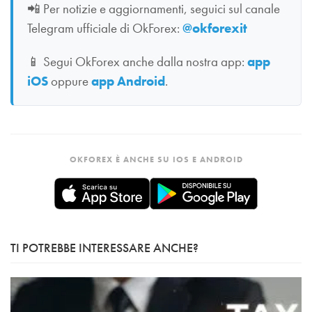
📲
Per notizie e aggiornamenti, seguici sul canale
Telegram ufficiale di OkForex:
@okforexit
📱
Segui OkForex anche dalla nostra app:
app
iOS
oppure
app Android
.
OKFOREX È ANCHE SU IOS E ANDROID
TI POTREBBE INTERESSARE ANCHE?