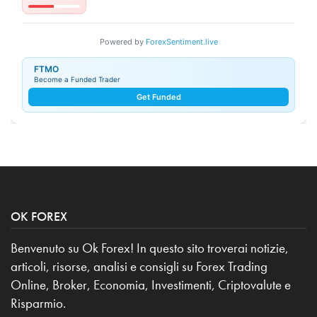
Powered by
ForexSentiment.live
FTMO
Become a Funded Trader
Get Funded
OK FOREX
Benvenuto su Ok Forex! In questo sito troverai notizie,
articoli, risorse, analisi e consigli su Forex Trading
Online, Broker, Economia, Investimenti, Criptovalute e
Risparmio.