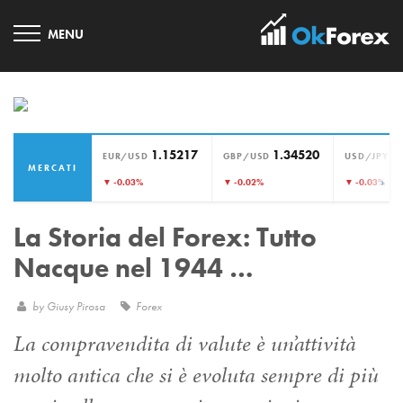
1.15217
1.34520
1
EUR/USD
GBP/USD
USD/JPY
MERCATI
›
▼ -0.03%
▼ -0.02%
▼ -0.03%
La Storia del Forex: Tutto
Nacque nel 1944 …
by
Giusy Pirosa
Forex
La compravendita di valute è un’attività
molto antica che si è evoluta sempre di più