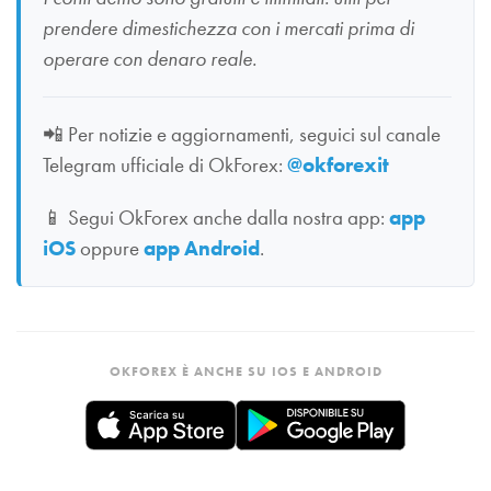
prendere dimestichezza con i mercati prima di
operare con denaro reale.
📲
Per notizie e aggiornamenti, seguici sul canale
Telegram ufficiale di OkForex:
@okforexit
📱
Segui OkForex anche dalla nostra app:
app
iOS
oppure
app Android
.
OKFOREX È ANCHE SU IOS E ANDROID