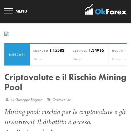
1.15582
1.34916
1
EUR/USD
GBP/USD
USD/JPY
MERCATI
›
Chiuso
Chiuso
Chiuso
Criptovalute e il Rischio Mining
Pool
by
Giuseppe Briganti
Criptovalute
Mining pool: rischio per le criptovalute e gli
investitori? Il dibattito è acceso.