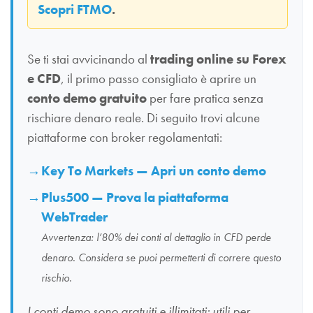
Scopri FTMO
.
Se ti stai avvicinando al
trading online su Forex
e CFD
, il primo passo consigliato è aprire un
conto demo gratuito
per fare pratica senza
rischiare denaro reale. Di seguito trovi alcune
piattaforme con broker regolamentati:
Key To Markets — Apri un conto demo
Plus500 — Prova la piattaforma
WebTrader
Avvertenza: l’80% dei conti al dettaglio in CFD perde
denaro. Considera se puoi permetterti di correre questo
rischio.
I conti demo sono gratuiti e illimitati: utili per