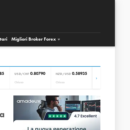
tari
Migliori Broker
Forex
85
0.80790
0.58935
0.85664
USD/CHF
NZD/USD
EUR/GBP
›
Chiuso
Chiuso
Chiuso
 a