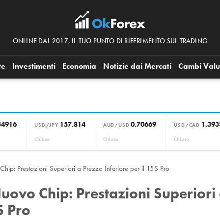
ONLINE DAL 2017, IL TUO PUNTO DI RIFERIMENTO SUL TRADING
te
Investimenti
Economia
Notizie dai Mercati
Cambi Valu
34916
157.814
0.70669
1.393
USD/JPY
AUD/USD
USD/CAD
Chiuso
Chiuso
Chiuso
ip: Prestazioni Superiori a Prezzo Inferiore per il 15S Pro
uovo Chip: Prestazioni Superiori
S Pro