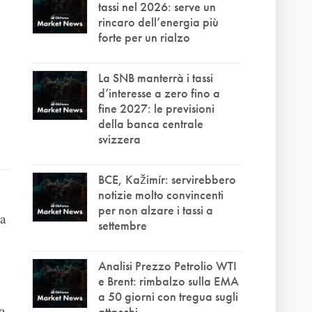
tassi nel 2026: serve un
rincaro dell’energia più
forte per un rialzo
La SNB manterrà i tassi
d’interesse a zero fino a
fine 2027: le previsioni
della banca centrale
svizzera
BCE, Kažimír: servirebbero
notizie molto convincenti
per non alzare i tassi a
la
settembre
Analisi Prezzo Petrolio WTI
e Brent: rimbalzo sulla EMA
a 50 giorni con tregua sugli
a
attacchi