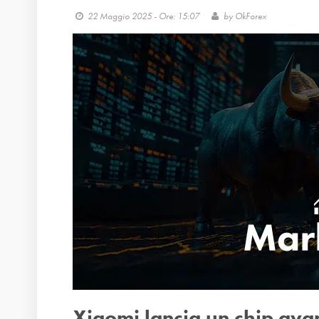
22 Maggio 2025 - Ore: 15:07
by
OkForex
Xiaomi lancia un chip ava