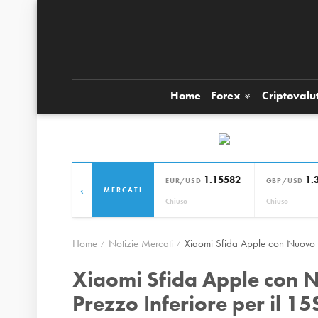
Home
Forex
Criptovalu
1.15582
1.
EUR/USD
GBP/USD
‹
MERCATI
Chiuso
Chiuso
Home
Notizie Mercati
Xiaomi Sfida Apple con Nuovo Ch
Xiaomi Sfida Apple con N
Prezzo Inferiore per il 15