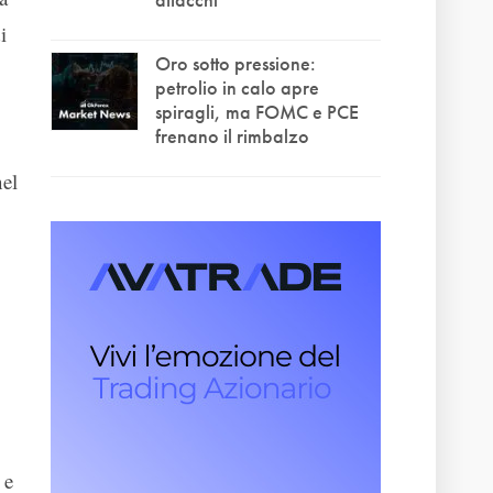
i
Oro sotto pressione:
petrolio in calo apre
spiragli, ma FOMC e PCE
frenano il rimbalzo
nel
 e