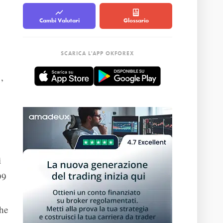
Cambi Valutari
Glossario
SCARICA L'APP OKFOREX
,
i
99
che