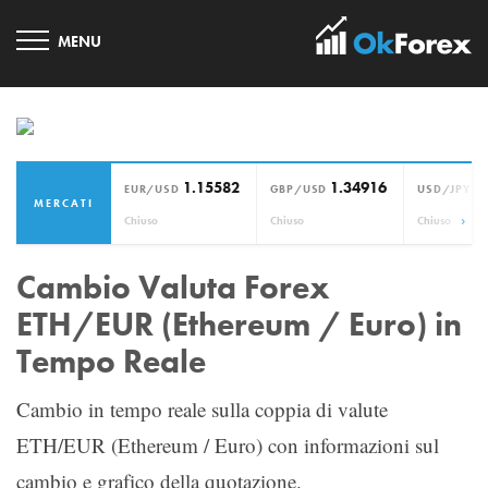
1.15582
1.34916
1
EUR/USD
GBP/USD
USD/JPY
MERCATI
›
Chiuso
Chiuso
Chiuso
Cambio Valuta Forex
ETH/EUR (Ethereum / Euro) in
Tempo Reale
Cambio in tempo reale sulla coppia di valute
ETH/EUR (Ethereum / Euro) con informazioni sul
cambio e grafico della quotazione.