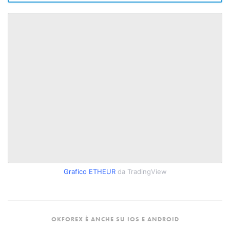
Grafico ETHEUR
da TradingView
OKFOREX È ANCHE SU IOS E ANDROID