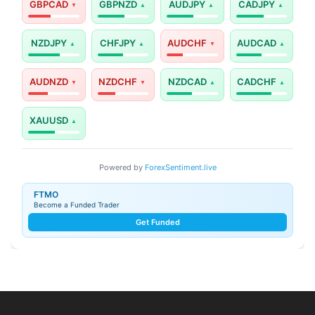
GBPCAD
GBPNZD
AUDJPY
CADJPY
NZDJPY
CHFJPY
AUDCHF
AUDCAD
AUDNZD
NZDCHF
NZDCAD
CADCHF
XAUUSD
Powered by
ForexSentiment.live
FTMO
Become a Funded Trader
Get Funded