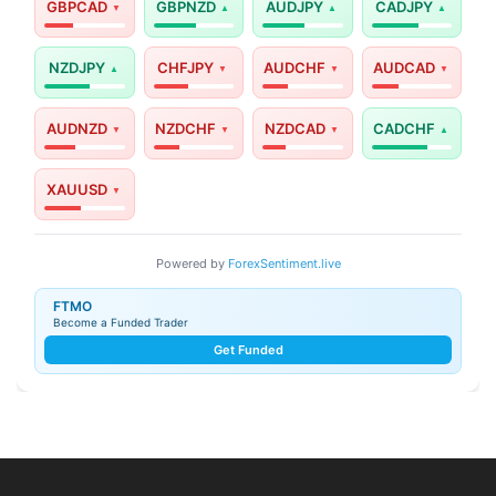
GBPCAD
GBPNZD
AUDJPY
CADJPY
NZDJPY
CHFJPY
AUDCHF
AUDCAD
AUDNZD
NZDCHF
NZDCAD
CADCHF
XAUUSD
Powered by
ForexSentiment.live
FTMO
Become a Funded Trader
Get Funded