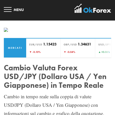
1.15423
1.34631
1
EUR/USD
GBP/USD
USD/JPY
MERCATI
›
▼ -0.10%
▼ -0.04%
▲ +0.06%
Cambio Valuta Forex
USD/JPY (Dollaro USA / Yen
Giapponese) in Tempo Reale
Cambio in tempo reale sulla coppia di valute
USD/JPY (Dollaro USA / Yen Giapponese) con
informazioni sul cambio e grafico della quotazione.