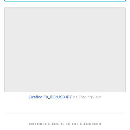
Grafico FX_IDC:USDJPY
da TradingView
OKFOREX È ANCHE SU IOS E ANDROID