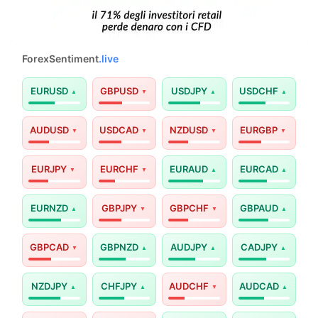
ForexSentiment
.live
EURUSD
GBPUSD
USDJPY
USDCHF
AUDUSD
USDCAD
NZDUSD
EURGBP
EURJPY
EURCHF
EURAUD
EURCAD
EURNZD
GBPJPY
GBPCHF
GBPAUD
GBPCAD
GBPNZD
AUDJPY
CADJPY
NZDJPY
CHFJPY
AUDCHF
AUDCAD