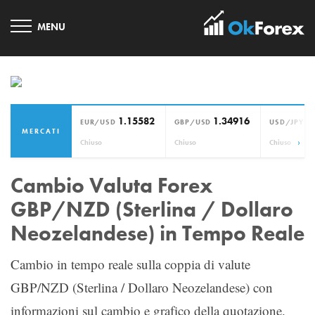
1.15582
1.34916
1
EUR/USD
GBP/USD
USD/JPY
MERCATI
›
Chiuso
Chiuso
Chiuso
Cambio Valuta Forex
GBP/NZD (Sterlina / Dollaro
Neozelandese) in Tempo Reale
Cambio in tempo reale sulla coppia di valute
GBP/NZD (Sterlina / Dollaro Neozelandese) con
informazioni sul cambio e grafico della quotazione.