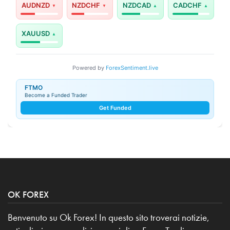
AUDNZD
NZDCHF
NZDCAD
CADCHF
XAUUSD
Powered by
ForexSentiment.live
FTMO
Become a Funded Trader
Get Funded
OK FOREX
Benvenuto su Ok Forex! In questo sito troverai notizie,