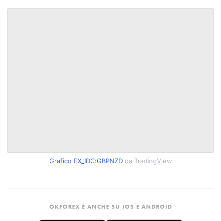
Grafico FX_IDC:GBPNZD
da TradingView
OKFOREX È ANCHE SU IOS E ANDROID