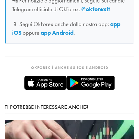
📲
Per notizie e aggiornamenti, seguici sul canale
Telegram ufficiale di OkForex:
@okforexit
📱
Segui OkForex anche dalla nostra app:
app
iOS
oppure
app Android
.
OKFOREX È ANCHE SU IOS E ANDROID
TI POTREBBE INTERESSARE ANCHE?