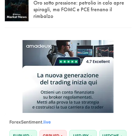
Oro sotto pressione: petrolio in calo apre
spiragli, ma FOMC e PCE frenano il
rimbalzo
ForexSentiment
.live
EURUSD
GBPUSD
USDJPY
USDCHF