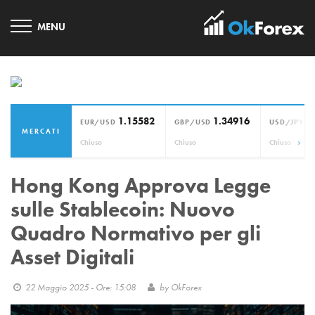
1.15582
1.34916
1
EUR/USD
GBP/USD
USD/JPY
MERCATI
›
Chiuso
Chiuso
Chiuso
Hong Kong Approva Legge
sulle Stablecoin: Nuovo
Quadro Normativo per gli
Asset Digitali
22 Maggio 2025 - Ore: 15:08
by
OkForex