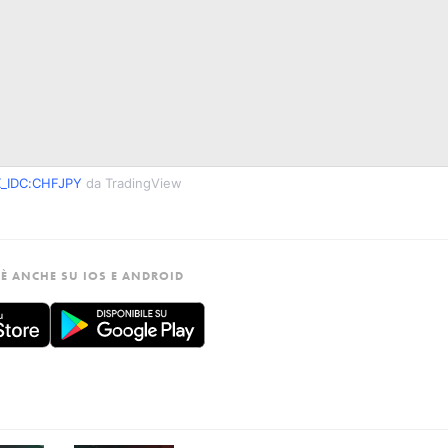
X_IDC:CHFJPY
da TradingView
È ANCHE SU IOS E ANDROID