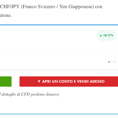
te CHF/JPY (Franco Svizzero / Yen Giapponese) con
zione.
▲ +0.17%
11:00
▼ APRI UN CONTO E VENDI ADESSO
l dettaglio di CFD perdono denaro)