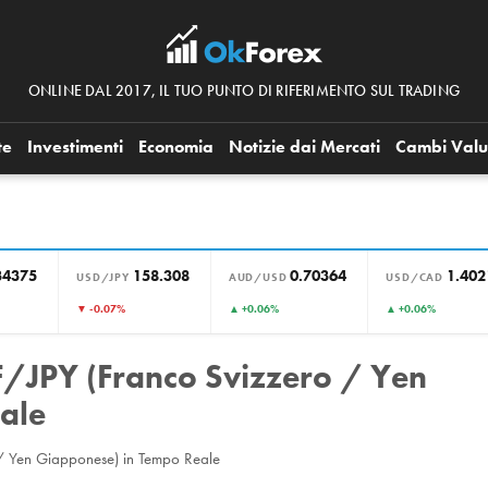
ONLINE DAL 2017, IL TUO PUNTO DI RIFERIMENTO SUL TRADING
te
Investimenti
Economia
Notizie dai Mercati
Cambi Valu
34375
158.308
0.70364
1.402
USD/JPY
AUD/USD
USD/CAD
▼ -0.07%
▲ +0.06%
▲ +0.06%
/JPY (Franco Svizzero / Yen
ale
/ Yen Giapponese) in Tempo Reale