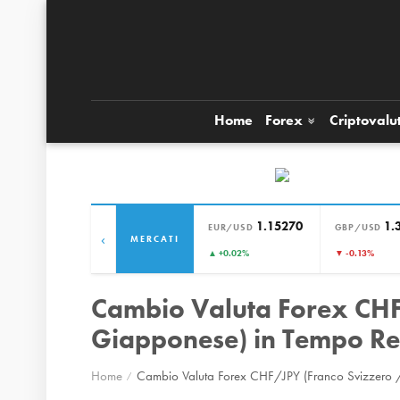
Home
Forex
Criptovalu
1.15270
1.
EUR/USD
GBP/USD
‹
MERCATI
▲ +0.02%
▼ -0.13%
Cambio Valuta Forex CHF
Giapponese) in Tempo Re
Home
Cambio Valuta Forex CHF/JPY (Franco Svizzero 