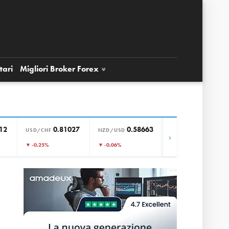
tari
Migliori Broker
Forex
12
0.81027
0.58663
0.85781
USD/CHF
NZD/USD
EUR/GBP
›
▼ -0.25%
▼ -0.06%
▲ +0.14%