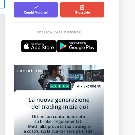
Cambi Valutari
Glossario
SCARICA L'APP OKFOREX