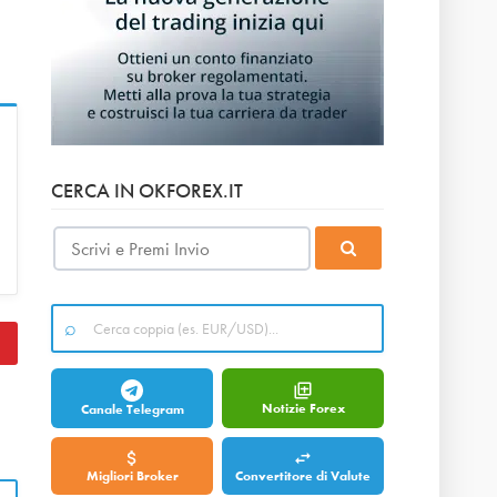
CERCA IN OKFOREX.IT
Notizie Forex
Canale Telegram
Migliori Broker
Convertitore di Valute