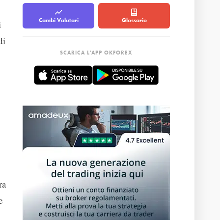
Cambi Valutari
Glossario
i
di
SCARICA L'APP OKFOREX
ra
e