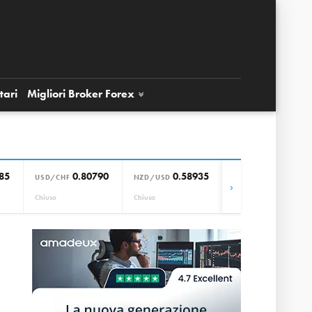
tari
Migliori Broker
Forex
85
0.80790
0.58935
0.85664
USD/CHF
NZD/USD
EUR/GBP
›
Chiuso
Chiuso
Chiuso