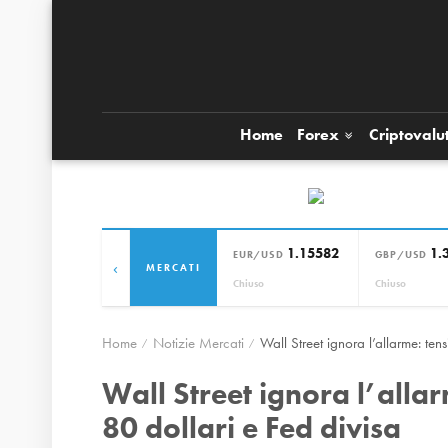
Home
Forex
Criptovalu
1.15582
1.
EUR/USD
GBP/USD
‹
MERCATI
Chiuso
Chiuso
Home
Notizie Mercati
Wall Street ignora l’allarme: ten
Wall Street ignora l’allar
80 dollari e Fed divisa