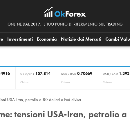
ONLINE DAL 2017, IL TUO PUNTO DI RIFERIMENTO SUL TRADING
te
Investimenti
Economia
Notizie dai Mercati
Cambi Valu
34916
157.814
0.70669
1.393
USD/JPY
AUD/USD
USD/CAD
Chiuso
Chiuso
Chiuso
sioni USA-Iran, petrolio a 80 dollari e Fed divisa
me: tensioni USA-Iran, petrolio a