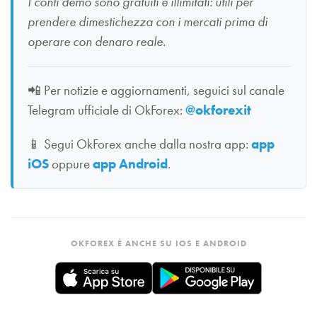
I conti demo sono gratuiti e illimitati: utili per
prendere dimestichezza con i mercati prima di
operare con denaro reale.
📲
Per notizie e aggiornamenti, seguici sul canale
Telegram ufficiale di OkForex:
@okforexit
📱
Segui OkForex anche dalla nostra app:
app
iOS
oppure
app Android
.
OKFOREX È ANCHE SU IOS E ANDROID