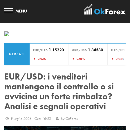
1.15220
1.34530
1
EUR/USD
GBP/USD
USD/JPY
MERCATI
›
▼ -0.03%
▼ -0.01%
▼ -0.04%
EUR/USD: i venditori
mantengono il controllo o si
avvicina un forte rimbalzo?
Analisi e segnali operativi
9 Luglio 2026 - Ore: 16:53
by
OkForex