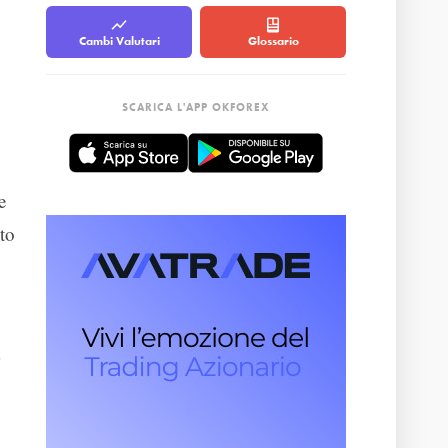
Cambi Valutari
Glossario
SCARICA L'APP OKFOREX
e
to
.