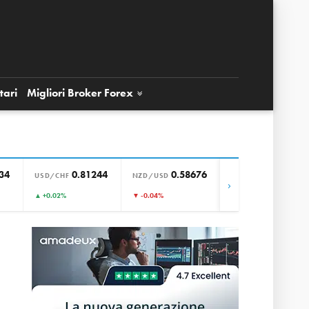
tari
Migliori Broker
Forex
34
0.81244
0.58676
0.85652
USD/CHF
NZD/USD
EUR/GBP
›
▲ +0.02%
▼ -0.04%
▼ -0.01%