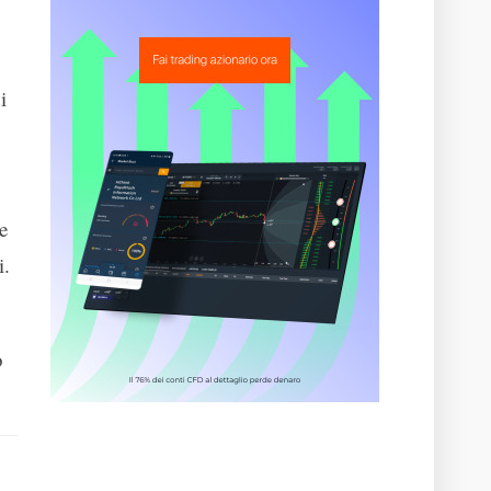
i
e
i.
o