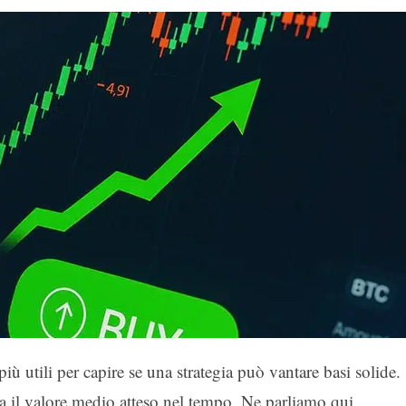
iù utili per capire se una strategia può vantare basi solide.
ma il valore medio atteso nel tempo. Ne parliamo qui.