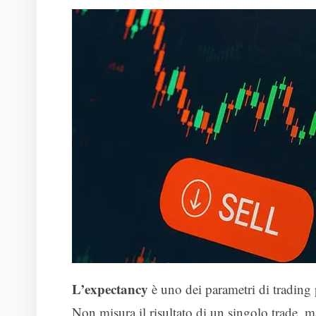
L’expectancy
è uno dei parametri di trading p
Non misura il risultato di un singolo trade, 