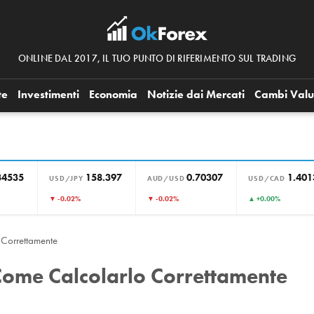
ONLINE DAL 2017, IL TUO PUNTO DI RIFERIMENTO SUL TRADING
te
Investimenti
Economia
Notizie dai Mercati
Cambi Valu
34535
158.397
0.70307
1.401
USD/JPY
AUD/USD
USD/CAD
▼ -0.02%
▼ -0.02%
▲ +0.00%
 Correttamente
Come Calcolarlo Correttamente