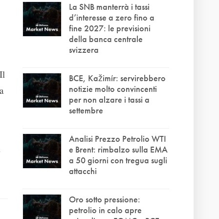
La SNB manterrà i tassi
d’interesse a zero fino a
fine 2027: le previsioni
della banca centrale
svizzera
Il
BCE, Kažimír: servirebbero
notizie molto convincenti
a
per non alzare i tassi a
settembre
Analisi Prezzo Petrolio WTI
i
e Brent: rimbalzo sulla EMA
a 50 giorni con tregua sugli
attacchi
Oro sotto pressione:
petrolio in calo apre