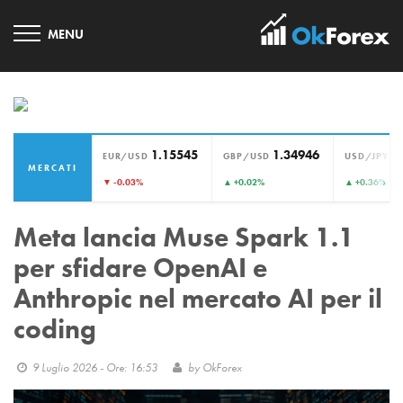
1.15545
1.34946
1
EUR/USD
GBP/USD
USD/JPY
MERCATI
›
▼ -0.03%
▲ +0.02%
▲ +0.36%
Meta lancia Muse Spark 1.1
per sfidare OpenAI e
Anthropic nel mercato AI per il
coding
9 Luglio 2026 - Ore: 16:53
by
OkForex