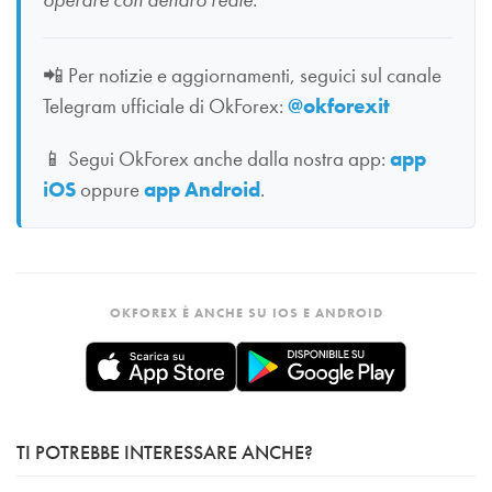
📲
Per notizie e aggiornamenti, seguici sul canale
Telegram ufficiale di OkForex:
@okforexit
📱
Segui OkForex anche dalla nostra app:
app
iOS
oppure
app Android
.
OKFOREX È ANCHE SU IOS E ANDROID
TI POTREBBE INTERESSARE ANCHE?