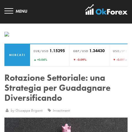
1.15295
1.34430
1
EUR/USD
GBP/USD
USD/JPY
MERCATI
›
▲ +0.04%
▼ -0.09%
▼ -0.09%
Rotazione Settoriale: una
Strategia per Guadagnare
Diversificando
by
Giuseppe Briganti
Investimenti