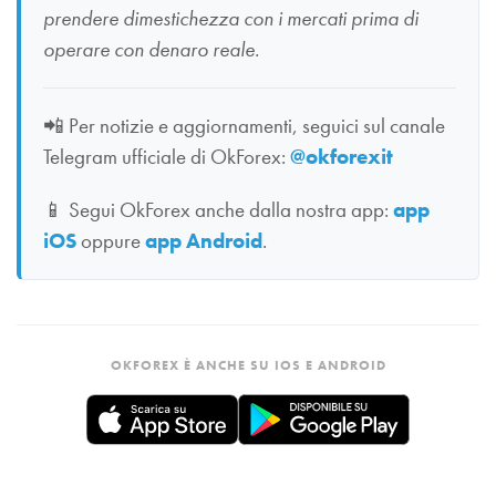
prendere dimestichezza con i mercati prima di
operare con denaro reale.
📲
Per notizie e aggiornamenti, seguici sul canale
Telegram ufficiale di OkForex:
@okforexit
📱
Segui OkForex anche dalla nostra app:
app
iOS
oppure
app Android
.
OKFOREX È ANCHE SU IOS E ANDROID