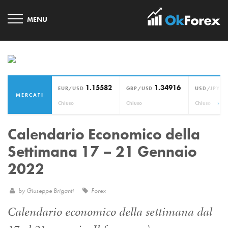
1.15582
1.34916
1
EUR/USD
GBP/USD
USD/JPY
MERCATI
›
Chiuso
Chiuso
Chiuso
Calendario Economico della
Settimana 17 – 21 Gennaio
2022
by
Giuseppe Briganti
Forex
Calendario economico della settimana dal