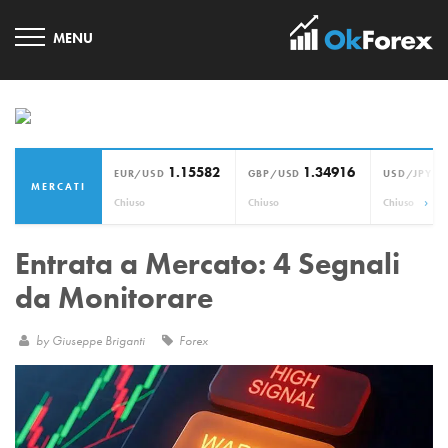
1.15582
1.34916
1
EUR/USD
GBP/USD
USD/JPY
MERCATI
›
Chiuso
Chiuso
Chiuso
Entrata a Mercato: 4 Segnali
da Monitorare
by
Giuseppe Briganti
Forex