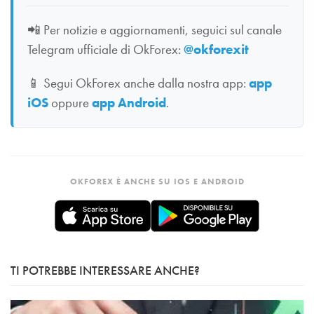
📲
Per notizie e aggiornamenti, seguici sul canale
Telegram ufficiale di OkForex:
@okforexit
📱
Segui OkForex anche dalla nostra app:
app
iOS
oppure
app Android
.
OKFOREX È ANCHE SU IOS E ANDROID
TI POTREBBE INTERESSARE ANCHE?