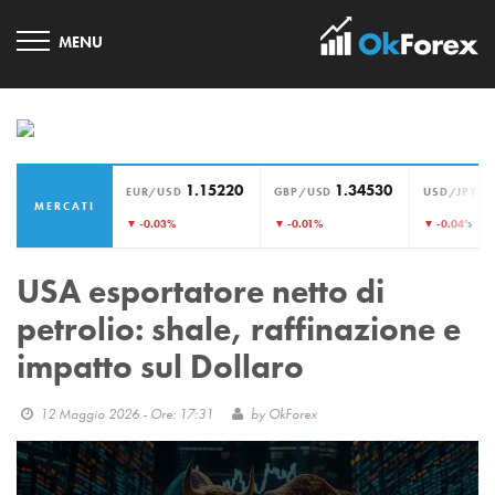
1.15220
1.34530
1
EUR/USD
GBP/USD
USD/JPY
MERCATI
›
▼ -0.03%
▼ -0.01%
▼ -0.04%
USA esportatore netto di
petrolio: shale, raffinazione e
impatto sul Dollaro
12 Maggio 2026 - Ore: 17:31
by
OkForex