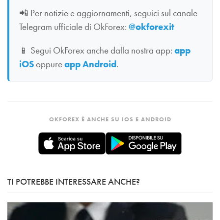
📲
Per notizie e aggiornamenti, seguici sul canale
Telegram ufficiale di OkForex:
@okforexit
📱
Segui OkForex anche dalla nostra app:
app
iOS
oppure
app Android
.
OKFOREX È ANCHE SU IOS E ANDROID
TI POTREBBE INTERESSARE ANCHE?