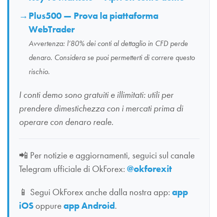
Plus500 — Prova la piattaforma
WebTrader
Avvertenza: l’80% dei conti al dettaglio in CFD perde
denaro. Considera se puoi permetterti di correre questo
rischio.
I conti demo sono gratuiti e illimitati: utili per
prendere dimestichezza con i mercati prima di
operare con denaro reale.
📲
Per notizie e aggiornamenti, seguici sul canale
Telegram ufficiale di OkForex:
@okforexit
📱
Segui OkForex anche dalla nostra app:
app
iOS
oppure
app Android
.