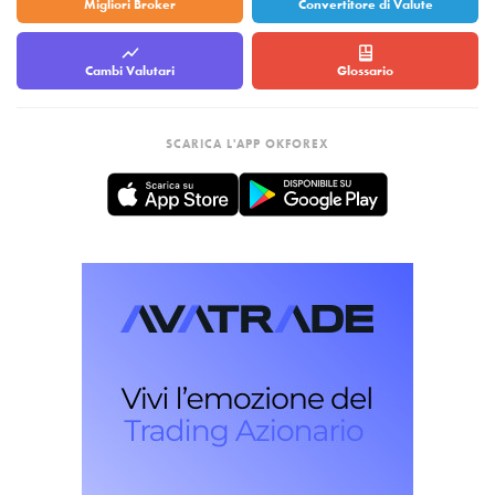
Migliori Broker
Convertitore di Valute
Cambi Valutari
Glossario
SCARICA L'APP OKFOREX