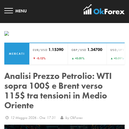
1.15390
1.34700
1
EUR/USD
GBP/USD
USD/JPY
MERCATI
›
▼ -0.12%
▲ +0.01%
▲ +0.09%
Analisi Prezzo Petrolio: WTI
sopra 100$ e Brent verso
115$ tra tensioni in Medio
Oriente
12 Maggio 2026 - Ore: 17:31
by
OkForex