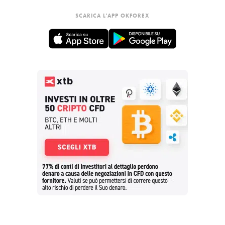
SCARICA L'APP OKFOREX