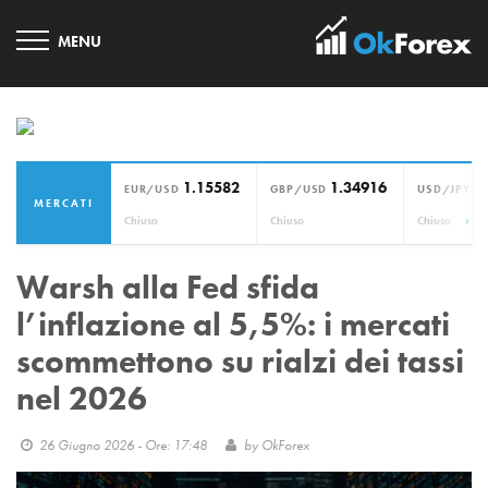
1.15582
1.34916
1
EUR/USD
GBP/USD
USD/JPY
MERCATI
›
Chiuso
Chiuso
Chiuso
Warsh alla Fed sfida
l’inflazione al 5,5%: i mercati
scommettono su rialzi dei tassi
nel 2026
26 Giugno 2026 - Ore: 17:48
by
OkForex