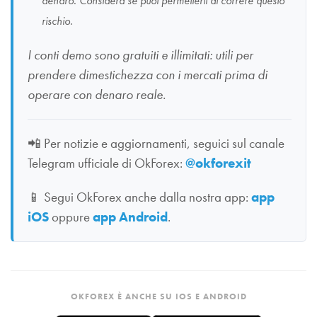
denaro. Considera se puoi permetterti di correre questo
rischio.
I conti demo sono gratuiti e illimitati: utili per
prendere dimestichezza con i mercati prima di
operare con denaro reale.
📲
Per notizie e aggiornamenti, seguici sul canale
Telegram ufficiale di OkForex:
@okforexit
📱
Segui OkForex anche dalla nostra app:
app
iOS
oppure
app Android
.
OKFOREX È ANCHE SU IOS E ANDROID