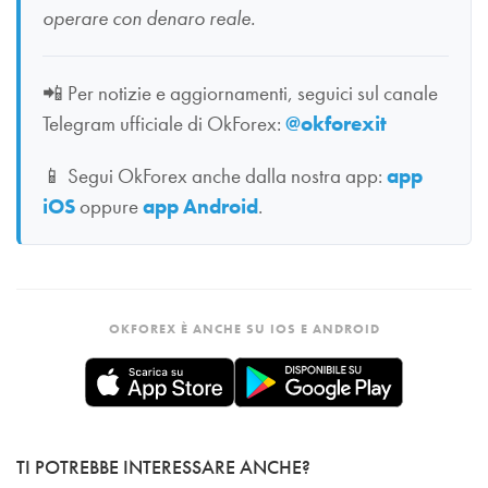
operare con denaro reale.
📲
Per notizie e aggiornamenti, seguici sul canale
Telegram ufficiale di OkForex:
@okforexit
📱
Segui OkForex anche dalla nostra app:
app
iOS
oppure
app Android
.
OKFOREX È ANCHE SU IOS E ANDROID
TI POTREBBE INTERESSARE ANCHE?