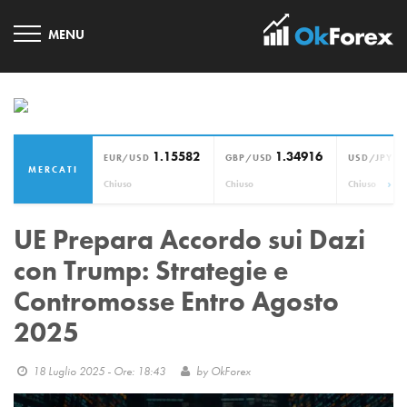
1.15582
1.34916
1
EUR/USD
GBP/USD
USD/JPY
MERCATI
›
Chiuso
Chiuso
Chiuso
UE Prepara Accordo sui Dazi
con Trump: Strategie e
Contromosse Entro Agosto
2025
18 Luglio 2025 - Ore: 18:43
by
OkForex