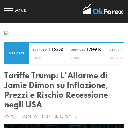
1.15582
1.34916
1
EUR/USD
GBP/USD
USD/JPY
MERCATI
›
Chiuso
Chiuso
Chiuso
Tariffe Trump: L’Allarme di
Jamie Dimon su Inflazione,
Prezzi e Rischio Recessione
negli USA
7 Aprile 2025 - Ore: 16:52
by
OkForex