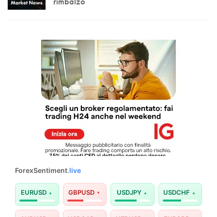
rimbalzo
ForexSentiment
.live
EURUSD
GBPUSD
USDJPY
USDCHF