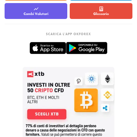
Cambi Valutari
Glossario
SCARICA L'APP OKFOREX