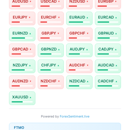
AUDUSD
USDCAD
NZDUSD
EURGBP
EURJPY
EURCHF
EURAUD
EURCAD
EURNZD
GBPJPY
GBPCHF
GBPAUD
GBPCAD
GBPNZD
AUDJPY
CADJPY
NZDJPY
CHFJPY
AUDCHF
AUDCAD
AUDNZD
NZDCHF
NZDCAD
CADCHF
XAUUSD
Powered by
ForexSentiment.live
FTMO