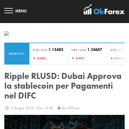
1.15485
1.34607
1
EUR/USD
GBP/USD
USD/JPY
MERCATI
›
▼ -0.04%
▼ -0.05%
▼ -0.02%
Ripple RLUSD: Dubai Approva
la stablecoin per Pagamenti
nel DIFC
3 Giugno 2025 - Ore: 14:40
by
OkForex