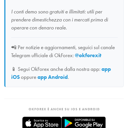
I conti demo sono gratuiti e illimitati: utili per
prendere dimestichezza con i mercati prima di
operare con denaro reale.
📲
Per notizie e aggiornamenti, seguici sul canale
Telegram ufficiale di OkForex:
@okforexit
📱
Segui OkForex anche dalla nostra app:
app
iOS
oppure
app Android
.
OKFOREX È ANCHE SU IOS E ANDROID