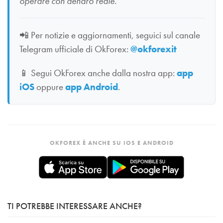
operare con denaro reale.
📲
Per notizie e aggiornamenti, seguici sul canale
Telegram ufficiale di OkForex:
@okforexit
📱
Segui OkForex anche dalla nostra app:
app
iOS
oppure
app Android
.
OKFOREX È ANCHE SU IOS E ANDROID
TI POTREBBE INTERESSARE ANCHE?