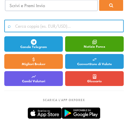
Notizie Forex
Canale Telegram
Migliori Broker
Convertitore di Valute
Cambi Valutari
Glossario
SCARICA L'APP OKFOREX