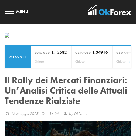
1.15582
1.34916
1
EUR/USD
GBP/USD
USD/JPY
MERCATI
›
Chiuso
Chiuso
Chiuso
Il Rally dei Mercati Finanziari:
Un’Analisi Critica delle Attuali
Tendenze Rialziste
16 Maggio 2025 - Ore: 16:04
by
OkForex