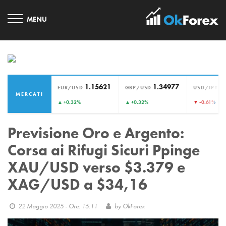
1.15621
1.34977
1
EUR/USD
GBP/USD
USD/JPY
MERCATI
›
▲ +0.32%
▲ +0.32%
▼ -0.61%
Previsione Oro e Argento:
Corsa ai Rifugi Sicuri Ppinge
XAU/USD verso $3.379 e
XAG/USD a $34,16
22 Maggio 2025 - Ore: 15:11
by
OkForex