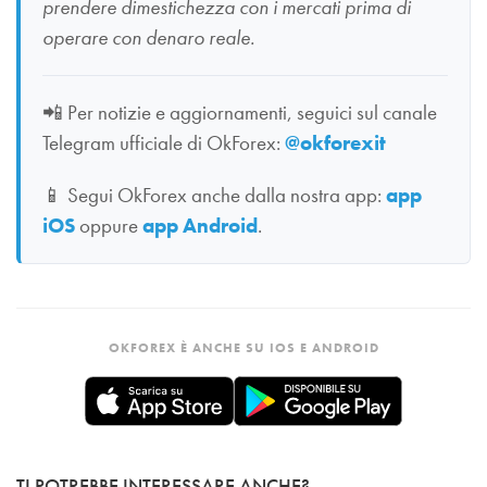
prendere dimestichezza con i mercati prima di
operare con denaro reale.
📲
Per notizie e aggiornamenti, seguici sul canale
Telegram ufficiale di OkForex:
@okforexit
📱
Segui OkForex anche dalla nostra app:
app
iOS
oppure
app Android
.
OKFOREX È ANCHE SU IOS E ANDROID
TI POTREBBE INTERESSARE ANCHE?