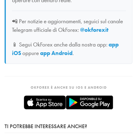
operare con denaro reale.
📲
Per notizie e aggiornamenti, seguici sul canale
Telegram ufficiale di OkForex:
@okforexit
📱
Segui OkForex anche dalla nostra app:
app
iOS
oppure
app Android
.
OKFOREX È ANCHE SU IOS E ANDROID
TI POTREBBE INTERESSARE ANCHE?