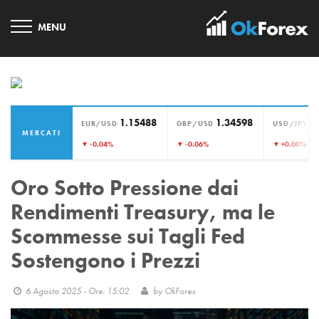
1.15488
1.34598
1
EUR/USD
GBP/USD
USD/JPY
MERCATI
›
▼ -0.04%
▼ -0.06%
▼ +0.00%
Oro Sotto Pressione dai
Rendimenti Treasury, ma le
Scommesse sui Tagli Fed
Sostengono i Prezzi
6 Agosto 2025 - Ore: 15:02
by
OkForex