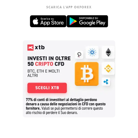
SCARICA L'APP OKFOREX