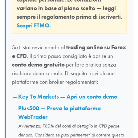
variano in base al piano scelto — leggi
sempre il regolamento prima di iscriverti.
Scopri FTMO
.
Se ti stai avvicinando al
trading online su Forex
e CFD
, il primo passo consigliato è aprire un
conto demo gratuito
per fare pratica senza
rischiare denaro reale. Di seguito trovi alcune
piattaforme con broker regolamentati:
Key To Markets — Apri un conto demo
Plus500 — Prova la piattaforma
WebTrader
Avvertenza: l’80% dei conti al dettaglio in CFD perde
denaro. Considera se puoi permetterti di correre questo