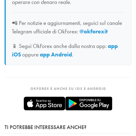
operare con denaro reale.
📲
Per notizie e aggiornamenti, seguici sul canale
Telegram ufficiale di OkForex:
@okforexit
📱
Segui OkForex anche dalla nostra app:
app
iOS
oppure
app Android
.
OKFOREX È ANCHE SU IOS E ANDROID
TI POTREBBE INTERESSARE ANCHE?