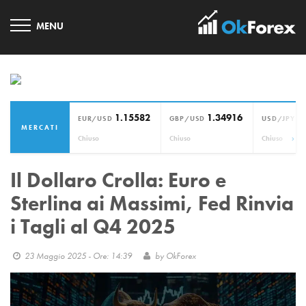
1.15582
1.34916
1
EUR/USD
GBP/USD
USD/JPY
MERCATI
›
Chiuso
Chiuso
Chiuso
Il Dollaro Crolla: Euro e
Sterlina ai Massimi, Fed Rinvia
i Tagli al Q4 2025
23 Maggio 2025 - Ore: 14:39
by
OkForex