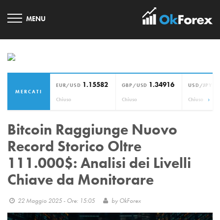
1.15582
1.34916
1
EUR/USD
GBP/USD
USD/JPY
MERCATI
›
Chiuso
Chiuso
Chiuso
Bitcoin Raggiunge Nuovo
Record Storico Oltre
111.000$: Analisi dei Livelli
Chiave da Monitorare
22 Maggio 2025 - Ore: 15:05
by
OkForex