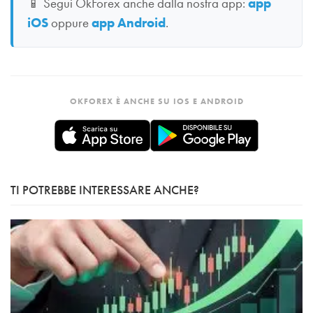
📱
Segui OkForex anche dalla nostra app:
app
iOS
oppure
app Android
.
OKFOREX È ANCHE SU IOS E ANDROID
TI POTREBBE INTERESSARE ANCHE?