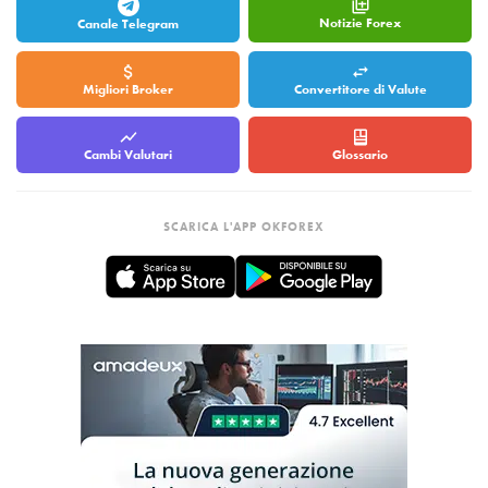
Notizie Forex
Canale Telegram
Migliori Broker
Convertitore di Valute
Cambi Valutari
Glossario
SCARICA L'APP OKFOREX