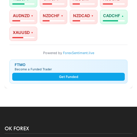
AUDNZD
NZDCHF
NZDCAD
CADCHF
XAUUSD
Powered by
ForexSentiment.live
FTMO
Become a Funded Trader
Get Funded
OK FOREX