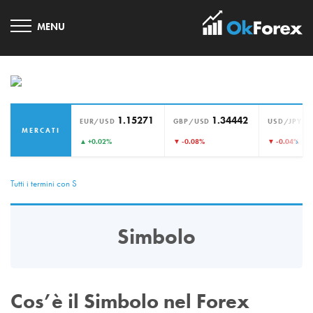
1.15271
1.34442
1
EUR/USD
GBP/USD
USD/JPY
MERCATI
›
▲ +0.02%
▼ -0.08%
▼ -0.04%
Tutti i termini con S
Simbolo
Cos’è il Simbolo nel Forex