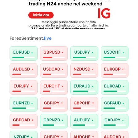
ForexSentiment
.live
EURUSD
GBPUSD
USDJPY
USDCHF
AUDUSD
USDCAD
NZDUSD
EURGBP
EURJPY
EURCHF
EURAUD
EURCAD
EURNZD
GBPJPY
GBPCHF
GBPAUD
GBPCAD
GBPNZD
AUDJPY
CADJPY
NZDJPY
CHFJPY
AUDCHF
AUDCAD