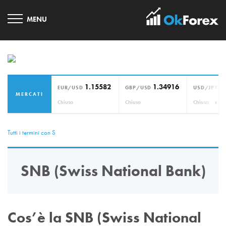
1.15582
1.34916
1
EUR/USD
GBP/USD
USD/JPY
MERCATI
›
Chiuso
Chiuso
Chiuso
Tutti i termini con S
SNB (Swiss National Bank)
Cos’è la SNB (Swiss National