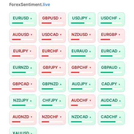
ForexSentiment
.live
EURUSD
GBPUSD
USDJPY
USDCHF
AUDUSD
USDCAD
NZDUSD
EURGBP
EURJPY
EURCHF
EURAUD
EURCAD
EURNZD
GBPJPY
GBPCHF
GBPAUD
GBPCAD
GBPNZD
AUDJPY
CADJPY
NZDJPY
CHFJPY
AUDCHF
AUDCAD
AUDNZD
NZDCHF
NZDCAD
CADCHF
XAUUSD