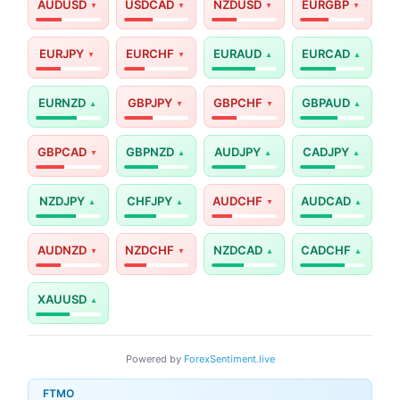
AUDUSD
USDCAD
NZDUSD
EURGBP
EURJPY
EURCHF
EURAUD
EURCAD
EURNZD
GBPJPY
GBPCHF
GBPAUD
GBPCAD
GBPNZD
AUDJPY
CADJPY
NZDJPY
CHFJPY
AUDCHF
AUDCAD
AUDNZD
NZDCHF
NZDCAD
CADCHF
XAUUSD
Powered by
ForexSentiment.live
FTMO