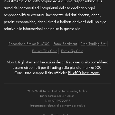
investimento lo fa sotto propria ed esclusiva responsabilità. Gli
autori del contenuti ed i proprietari del sito declinano ogni
responsabilità su eventuali inesattezze dei dati riportati, danni,
perdite economiche, danni diretti o indiretti derivanti dall'uso e/o
relative alle informazioni contenute in questo sito.
Recensione Broker Plus500
Forex Sentiment
Prop Trading Stat
Futures Tick Calc
Forex Pip Calc
Non tutti gli strumenti finanziari descritti su questo sito potrebbero
essere disponibili per il trading sulla piattaforma Plus500.
Consultare sempre il sito ufficiale:
Plus500 Instruments
.
© 2026 Ok Forex - Notizie Forex Trading Online
Diritti parzialmente riservati.
P.IVA: 01199720077
Impostazioni relative alla privacy e ai cookie