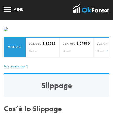
1.15582
1.34916
1
EUR/USD
GBP/USD
USD/JPY
MERCATI
›
Chiuso
Chiuso
Chiuso
Tutti i termini con S
Slippage
Cos’è lo Slippage