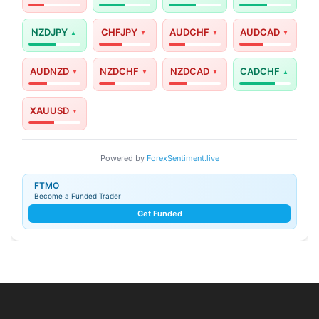
NZDJPY
CHFJPY
AUDCHF
AUDCAD
AUDNZD
NZDCHF
NZDCAD
CADCHF
XAUUSD
Powered by
ForexSentiment.live
FTMO
Become a Funded Trader
Get Funded