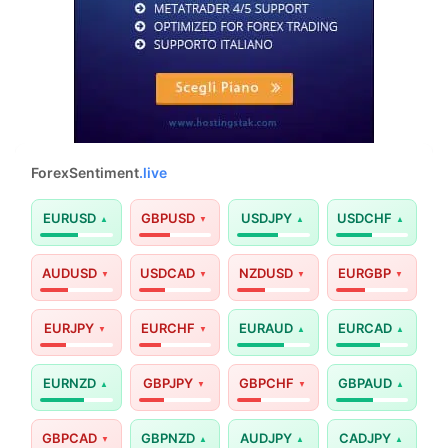
ForexSentiment
.live
EURUSD
GBPUSD
USDJPY
USDCHF
AUDUSD
USDCAD
NZDUSD
EURGBP
EURJPY
EURCHF
EURAUD
EURCAD
EURNZD
GBPJPY
GBPCHF
GBPAUD
GBPCAD
GBPNZD
AUDJPY
CADJPY