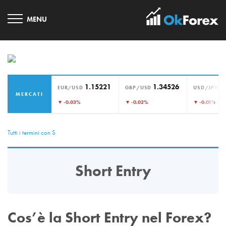
1.15221
1.34526
1
EUR/USD
GBP/USD
USD/JPY
MERCATI
›
▼ -0.03%
▼ -0.02%
▼ -0.01%
Tutti i termini con S
Short Entry
Cos’è la Short Entry nel Forex?