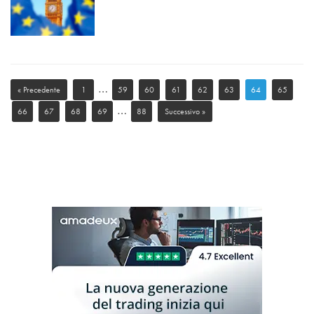
…
« Precedente
1
59
60
61
62
63
64
65
…
66
67
68
69
88
Successivo »