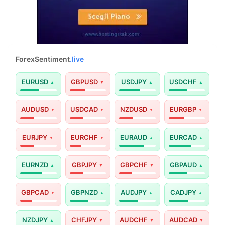
ForexSentiment
.live
EURUSD
GBPUSD
USDJPY
USDCHF
AUDUSD
USDCAD
NZDUSD
EURGBP
EURJPY
EURCHF
EURAUD
EURCAD
EURNZD
GBPJPY
GBPCHF
GBPAUD
GBPCAD
GBPNZD
AUDJPY
CADJPY
NZDJPY
CHFJPY
AUDCHF
AUDCAD