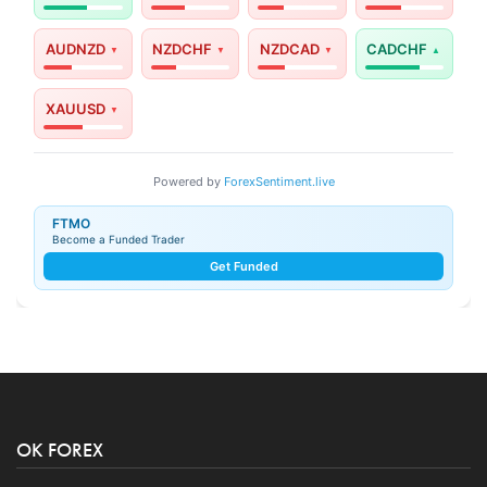
AUDNZD
NZDCHF
NZDCAD
CADCHF
XAUUSD
Powered by
ForexSentiment.live
FTMO
Become a Funded Trader
Get Funded
OK FOREX