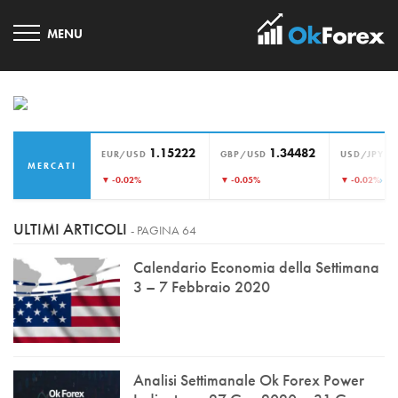
1.15222
1.34482
1
EUR/USD
GBP/USD
USD/JPY
MERCATI
›
▼ -0.02%
▼ -0.05%
▼ -0.02%
ULTIMI ARTICOLI
- PAGINA 64
Calendario Economia della Settimana
3 – 7 Febbraio 2020
Analisi Settimanale Ok Forex Power