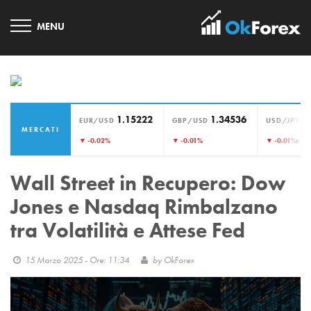
1.15222
1.34536
1
EUR/USD
GBP/USD
USD/JPY
MERCATI
›
▼ -0.02%
▼ -0.01%
▼ -0.01%
Wall Street in Recupero: Dow
Jones e Nasdaq Rimbalzano
tra Volatilità e Attese Fed
15 Marzo 2025 - Ore: 11:34
by
OkForex