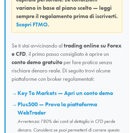
variano in base al piano scelto — leggi
sempre il regolamento prima di iscriverti.
Scopri FTMO
.
Se ti stai avvicinando al
trading online su Forex
e CFD
, il primo passo consigliato è aprire un
conto demo gratuito
per fare pratica senza
rischiare denaro reale. Di seguito trovi alcune
piattaforme con broker regolamentati:
Key To Markets — Apri un conto demo
Plus500 — Prova la piattaforma
WebTrader
Avvertenza: l’80% dei conti al dettaglio in CFD perde
denaro. Considera se puoi permetterti di correre questo