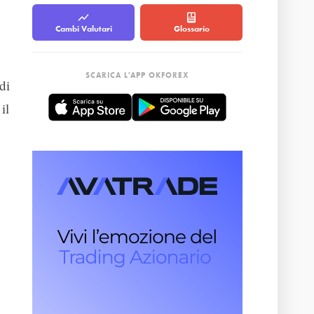
Cambi Valutari
Glossario
SCARICA L'APP OKFOREX
di
il