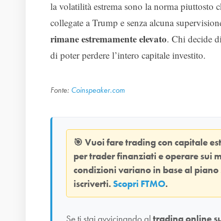
la volatilità estrema sono la norma piuttosto 
collegate a Trump e senza alcuna supervisio
rimane estremamente elevato
. Chi decide d
di poter perdere l’intero capitale investito.
Fonte:
Coinspeaker.com
🎯
Vuoi fare trading con capitale e
per trader finanziati e operare sui m
condizioni variano in base al piano
iscriverti.
Scopri FTMO
.
Se ti stai avvicinando al
trading online s