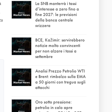
à
La SNB manterrà i tassi
d’interesse a zero fino a
i
fine 2027: le previsioni
za
della banca centrale
svizzera
BCE, Kažimír: servirebbero
notizie molto convincenti
per non alzare i tassi a
settembre
Analisi Prezzo Petrolio WTI
e Brent: rimbalzo sulla EMA
a 50 giorni con tregua sugli
attacchi
Oro sotto pressione:
petrolio in calo apre