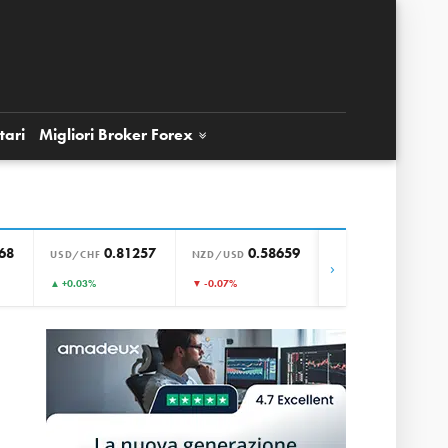
tari
Migliori Broker
Forex
68
0.81257
0.58659
0.85645
USD/CHF
NZD/USD
EUR/GBP
›
▲ +0.03%
▼ -0.07%
▼ -0.01%