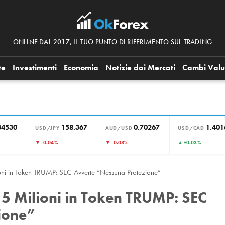
ONLINE DAL 2017, IL TUO PUNTO DI RIFERIMENTO SUL TRADING
te
Investimenti
Economia
Notizie dai Mercati
Cambi Valu
34530
158.367
0.70267
1.401
USD/JPY
AUD/USD
USD/CAD
▼ -0.04%
▼ -0.08%
▲ +0.03%
ilioni in Token TRUMP: SEC Avverte “Nessuna Protezione”
4,5 Milioni in Token TRUMP: SEC
ione”