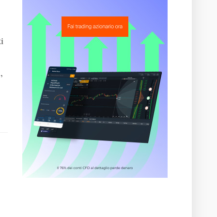
.
i
,