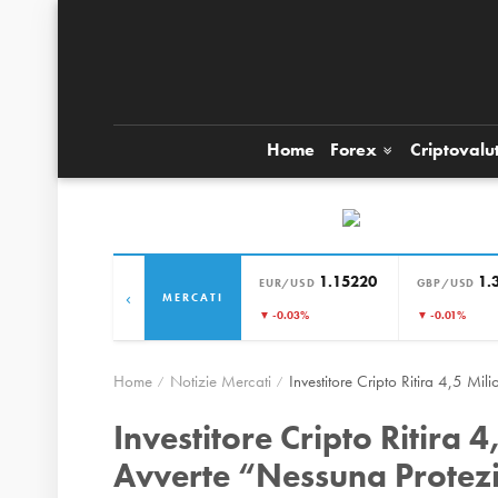
Home
Forex
Criptovalu
1.15220
1.
EUR/USD
GBP/USD
‹
MERCATI
▼ -0.03%
▼ -0.01%
Home
Notizie Mercati
Investitore Cripto Ritira 4,5 M
Investitore Cripto Ritira 
Avverte “Nessuna Protez