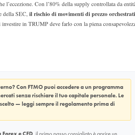
che l’eccezione. Con l’80% della supply controllata da entit
il rischio di movimenti di prezzo orchestrat
ne della SEC,
i investire in TRUMP deve farlo con la piena consapevolez
sterno? Con
FTMO
puoi accedere a un programma
ercati senza rischiare il tuo capitale personale. Le
 scelto — leggi sempre il regolamento prima di
u Forex e CFD
, il primo passo consigliato è aprire un