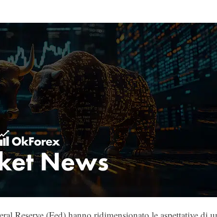
eral Reserve (Fed) hanno ridimensionato le aspettative di u