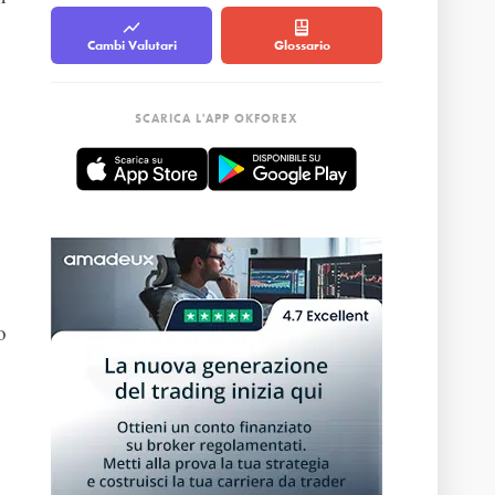
Cambi Valutari
Glossario
SCARICA L'APP OKFOREX
o