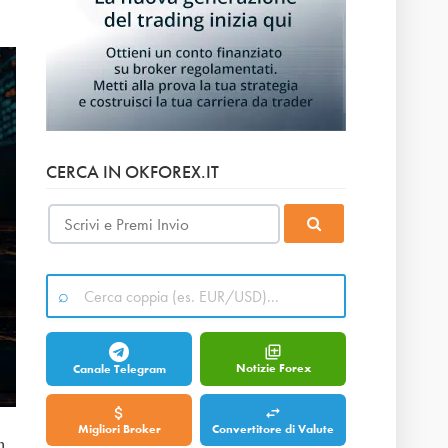
CERCA IN OKFOREX.IT
Notizie Forex
Canale Telegram
Migliori Broker
Convertitore di Valute
n