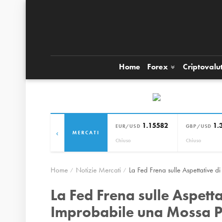
Home
Forex
Criptovalu
1.15582
1.
EUR/USD
GBP/USD
‹
MERCATI
Chiuso
Chiuso
Home
Notizie Mercati
La Fed Frena sulle Aspettative d
La Fed Frena sulle Aspetta
Improbabile una Mossa Pr