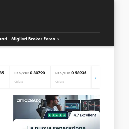
tari
Migliori Broker
Forex
85
0.80790
0.58935
0.85664
USD/CHF
NZD/USD
EUR/GBP
›
Chiuso
Chiuso
Chiuso